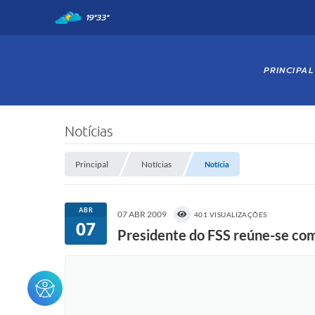
19°
33°
PRINCIPAL
Notícias
Principal
Notícias
Notícia
ABR
07 ABR 2009
401 VISUALIZAÇÕES
07
Presidente do FSS reúne-se co