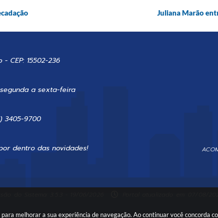
ecadação
Juliana Marão ent
o - CEP: 15502-236
 segunda a sexta-feira
7) 3405-9700
por dentro das novidades!
ACOM
são do Sistema: 3.5.3 - 19/06/2026
Portal atualizado em: 07/08/202
es para melhorar a sua experiência de navegação. Ao continuar você concorda 