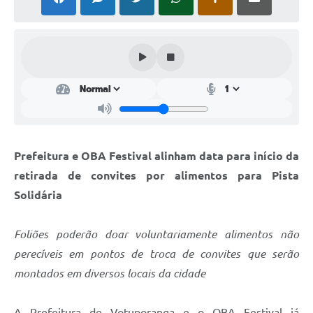
Perguntas Frequentes
Transparência
Audiências Públicas
Editais
Links
Prefeitura e OBA Festival alinham data para início da
Telefones Úteis
retirada de convites por alimentos para Pista
Emprega
Solidária
Agenda
Foliões poderão doar voluntariamente alimentos não
Contato
perecíveis em pontos de troca de convites que serão
montados em diversos locais da cidade
A Prefeitura de Votuporanga e o OBA Festival já