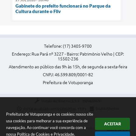
Gabinete do prefeito funcionará no Parque da
Cultura durante o Fliv
Telefone: (17) 3405-9700
Endereço: Rua Pará nº 3227 - Bairro: Patrimônio Velho | CEP:
15502-236
Atendimento ao público das 9h às 15h, de segunda a sexta-feira
CNPJ: 46.599.809/0001-82
Prefeitura de Votuporanga
Versão do Sistema:
3.5.3 - 19/06/2026
Portal atualizado em:
05/08/2026 17:31
Dados Abertos
Prefeitura de Votuporanga e os cookies: nosso site
usa cookies para melhorar a sua experiência de
ACEITAR
navegação. Ao continuar você concorda com a
Copyright Instar - 2006-2026. Todos os direitos reservados -
nossa
Política de Cookies
e
Privacidade
.
Instar Tecnologia