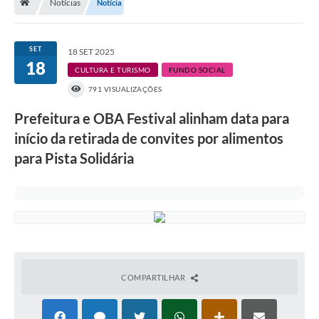
Notícias
Notícia
A História
Galeria de Fotos
SET
18 SET 2025
18
Notícias
CULTURA E TURISMO
FUNDO SOCIAL
791 VISUALIZAÇÕES
SIC
Prefeitura e OBA Festival alinham data para
Diário Oficial
início da retirada de convites por alimentos
Prestação de Contas
para Pista Solidária
Conselhos Municipais
Concursos
Arquivos para Download
Ouvidoria
COMPARTILHAR
Contas Públicas
Legislação