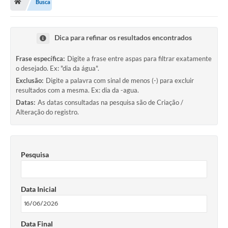
Busca
A História
Galeria de Fotos
Dica para refinar os resultados encontrados
Notícias
Frase específica:
Digite a frase entre aspas para filtrar exatamente
SIC
o desejado. Ex: "dia da água".
Exclusão:
Digite a palavra com sinal de menos (-) para excluir
Diário Oficial
resultados com a mesma. Ex: dia da -agua.
Datas:
As datas consultadas na pesquisa são de Criação /
Prestação de Contas
Alteração do registro.
Conselhos Municipais
Concursos
Pesquisa
Arquivos para Download
Ouvidoria
Data Inicial
Contas Públicas
Data Final
Legislação