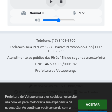
Perguntas Frequentes
Transparência
Audiências Públicas
Editais
Telefone: (17) 3405-9700
Endereço: Rua Pará nº 3227 - Bairro: Patrimônio Velho | CEP:
Links
15502-236
Telefones Úteis
Atendimento ao público das 9h às 15h, de segunda a sexta-feira
CNPJ: 46.599.809/0001-82
Emprega
Prefeitura de Votuporanga
Agenda
Versão do Sistema:
3.5.3 - 19/06/2026
Contato
Portal atualizado em:
10/08/2026 16:26
Dados Abertos
Prefeitura de Votuporanga e os cookies: nosso site
usa cookies para melhorar a sua experiência de
ACEITAR
navegação. Ao continuar você concorda com a
Copyright Instar - 2006-2026. Todos os direitos reservados -