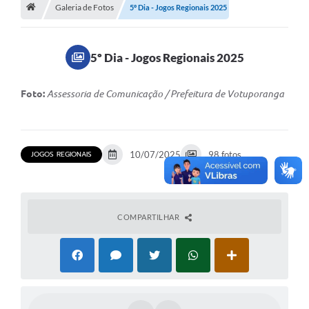
A História
Galeria de Fotos
5º Dia - Jogos Regionais 2025
Galeria de Fotos
5º Dia - Jogos Regionais 2025
Notícias
SIC
Foto:
Assessoria de Comunicação / Prefeitura de Votuporanga
Diário Oficial
Prestação de Contas
JOGOS REGIONAIS
10/07/2025
98 fotos
Conselhos Municipais
Concursos
COMPARTILHAR
Arquivos para Download
Ouvidoria
Contas Públicas
Legislação