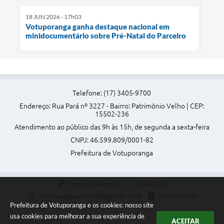
18 JUN 2026 - 17h03
Votuporanga ganha destaque nacional em
minidocumentário sobre Pré-Natal do Parceiro
Telefone: (17) 3405-9700
Endereço: Rua Pará nº 3227 - Bairro: Patrimônio Velho | CEP:
15502-236
Atendimento ao público das 9h às 15h, de segunda a sexta-feira
CNPJ: 46.599.809/0001-82
Prefeitura de Votuporanga
Versão do Sistema:
3.5.3 - 19/06/2026
Portal atualizado em:
06/08/2026 18:48
Dados Abertos
Prefeitura de Votuporanga e os cookies: nosso site
usa cookies para melhorar a sua experiência de
ACEITAR