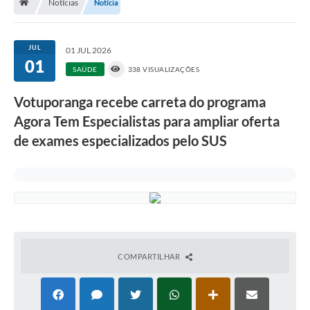
Notícias
Notícia
A História
Galeria de Fotos
JUL
01 JUL 2026
01
Notícias
SAÚDE
338 VISUALIZAÇÕES
SIC
Votuporanga recebe carreta do programa
Diário Oficial
Agora Tem Especialistas para ampliar oferta
de exames especializados pelo SUS
Prestação de Contas
Conselhos Municipais
Concursos
Arquivos para Download
Ouvidoria
COMPARTILHAR
Contas Públicas
Legislação