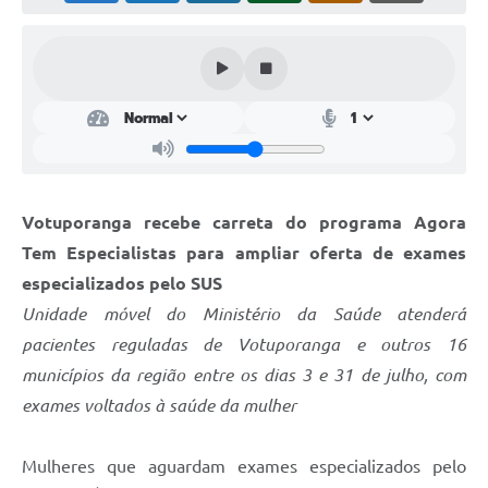
Perguntas Frequentes
Transparência
Audiências Públicas
Editais
Links
Votuporanga recebe carreta do programa Agora
Telefones Úteis
Tem Especialistas para ampliar oferta de exames
especializados pelo SUS
Emprega
Unidade móvel do Ministério da Saúde atenderá
Agenda
pacientes reguladas de Votuporanga e outros 16
municípios da região entre os dias 3 e 31 de julho, com
Contato
exames voltados à saúde da mulher
Mulheres que aguardam exames especializados pelo