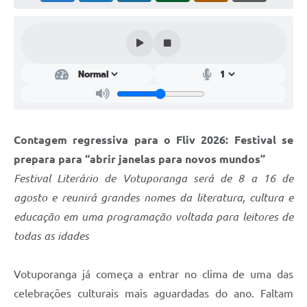
Perguntas Frequentes
Transparência
Audiências Públicas
Editais
Links
Contagem regressiva para o Fliv 2026: Festival se
Telefones Úteis
prepara para “abrir janelas para novos mundos”
Festival Literário de Votuporanga será de 8 a 16 de
Emprega
agosto e reunirá grandes nomes da literatura, cultura e
Agenda
educação em uma programação voltada para leitores de
todas as idades
Contato
Votuporanga já começa a entrar no clima de uma das
celebrações culturais mais aguardadas do ano. Faltam