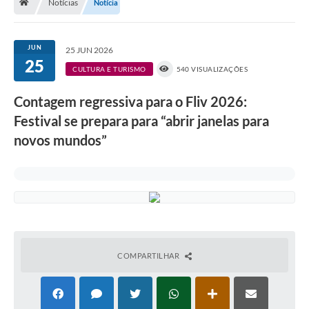
Notícias
Notícia
A História
Galeria de Fotos
JUN
25 JUN 2026
25
Notícias
CULTURA E TURISMO
540 VISUALIZAÇÕES
SIC
Contagem regressiva para o Fliv 2026:
Diário Oficial
Festival se prepara para “abrir janelas para
novos mundos”
Prestação de Contas
Conselhos Municipais
Concursos
Arquivos para Download
Ouvidoria
COMPARTILHAR
Contas Públicas
Legislação