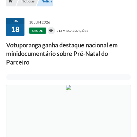
Notícias
Notícia
A História
Galeria de Fotos
JUN
18 JUN 2026
18
Notícias
SAÚDE
213 VISUALIZAÇÕES
SIC
Votuporanga ganha destaque nacional em
Diário Oficial
minidocumentário sobre Pré-Natal do
Parceiro
Prestação de Contas
Conselhos Municipais
Concursos
Arquivos para Download
Ouvidoria
Contas Públicas
Legislação