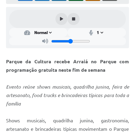
Perguntas Frequentes
Transparência
Audiências Públicas
Editais
Links
Parque da Cultura recebe Arraiá no Parque com
Telefones Úteis
programação gratuita neste fim de semana
Emprega
Evento reúne shows musicais, quadrilha junina, feira de
Agenda
artesanato, food trucks e brincadeiras típicas para toda a
família
Contato
Shows musicais, quadrilha junina, gastronomia,
artesanato e brincadeiras típicas movimentam o Parque