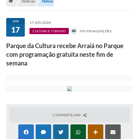
Notícias
Notícia
A História
Galeria de Fotos
JUN
17 JUN 2026
17
Notícias
CULTURA E TURISMO
370 VISUALIZAÇÕES
SIC
Parque da Cultura recebe Arraiá no Parque
Diário Oficial
com programação gratuita neste fim de
semana
Prestação de Contas
Conselhos Municipais
Concursos
Arquivos para Download
Ouvidoria
COMPARTILHAR
Contas Públicas
Legislação