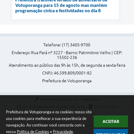
Votuporanga para 15 de agosto mas mantém
programação cívica e festividades no dia 8
Telefone: (17) 3405-9700
Endereço: Rua Pará nº 3227 - Bairro: Patrimônio Velho | CEP:
15502-236
Atendimento ao público das 9h às 15h, de segunda a sexta-feira
CNPJ: 46.599.809/0001-82
Prefeitura de Votuporanga
Versão do Sistema:
3.5.3 - 19/06/2026
Portal atualizado em:
07/08/2026 18:26
Dados Abertos
Prefeitura de Votuporanga e os cookies: nosso site
usa cookies para melhorar a sua experiência de
ACEITAR
navegação. Ao continuar você concorda com a
Copyright Instar - 2006-2026. Todos os direitos reservados -
nossa
Política de Cookies
e
Privacidade
.
Instar Tecnologia