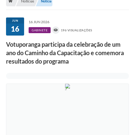
Notícias
Notícia
A História
Galeria de Fotos
JUN
16 JUN 2026
16
Notícias
GABINETE
196 VISUALIZAÇÕES
SIC
Votuporanga participa da celebração de um
Diário Oficial
ano do Caminho da Capacitação e comemora
resultados do programa
Prestação de Contas
Conselhos Municipais
Concursos
Arquivos para Download
Ouvidoria
Contas Públicas
Legislação