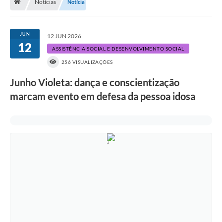
Notícias
Notícia
A História
Galeria de Fotos
JUN
12 JUN 2026
12
Notícias
ASSISTÊNCIA SOCIAL E DESENVOLVIMENTO SOCIAL
256 VISUALIZAÇÕES
SIC
Junho Violeta: dança e conscientização
Diário Oficial
marcam evento em defesa da pessoa idosa
Prestação de Contas
Conselhos Municipais
Concursos
Arquivos para Download
Ouvidoria
Contas Públicas
Legislação