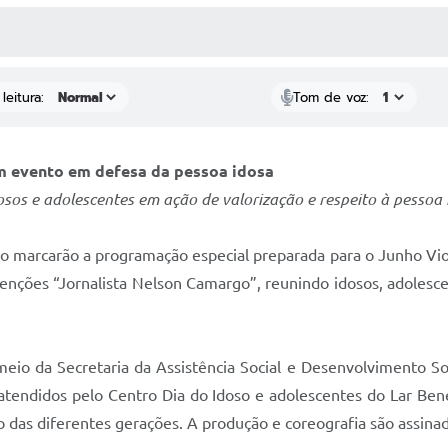
 MÍDIAS
RECEBA NOTÍCIAS
leitura:
Tom de voz:
m evento em defesa da pessoa idosa
sos e adolescentes em ação de valorização e respeito à pessoa 
ão marcarão a programação especial preparada para o Junho Vio
nvenções “Jornalista Nelson Camargo”, reunindo idosos, adoles
eio da Secretaria da Assistência Social e Desenvolvimento So
atendidos pelo Centro Dia do Idoso e adolescentes do Lar Be
ão das diferentes gerações. A produção e coreografia são assina