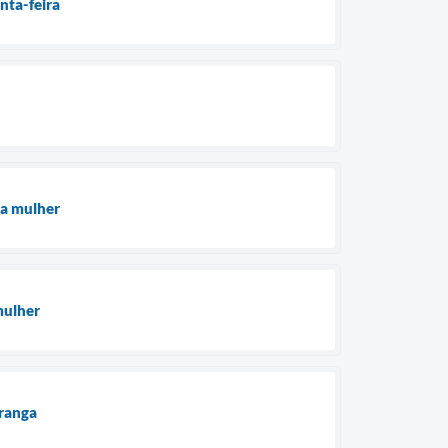
nta-feira
 a mulher
mulher
oranga