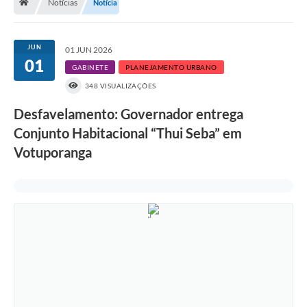
Notícias
Notícia
A História
Galeria de Fotos
JUN
01 JUN 2026
01
Notícias
GABINETE
PLANEJAMENTO URBANO
348 VISUALIZAÇÕES
SIC
Desfavelamento: Governador entrega
Diário Oficial
Conjunto Habitacional “Thui Seba” em
Prestação de Contas
Votuporanga
Conselhos Municipais
Concursos
Arquivos para Download
Ouvidoria
Contas Públicas
Legislação