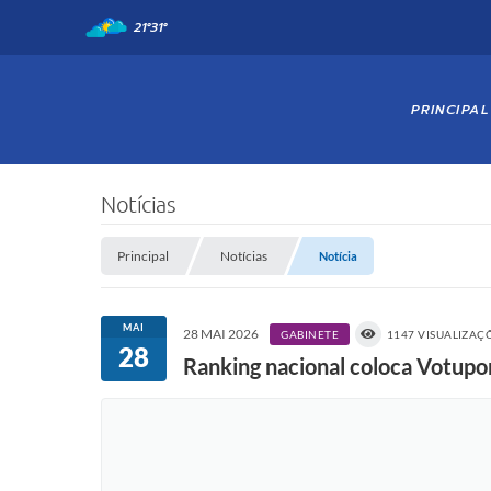
21°
31°
PRINCIPAL
Notícias
Principal
Notícias
Notícia
MAI
28 MAI 2026
GABINETE
1147 VISUALIZAÇ
28
Ranking nacional coloca Votupor