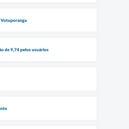
e Votuporanga
o de 9,74 pelos usuários
ento