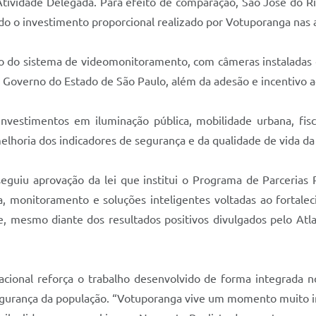
Atividade Delegada. Para efeito de comparação, São José do R
 o investimento proporcional realizado por Votuporanga nas a
o do sistema de videomonitoramento, com câmeras instaladas e
 Governo do Estado de São Paulo, além da adesão e incentivo a
vestimentos em iluminação pública, mobilidade urbana, fisc
lhoria dos indicadores de segurança e da qualidade de vida da
seguiu aprovação da lei que institui o Programa de Parcerias 
, monitoramento e soluções inteligentes voltadas ao fortale
 mesmo diante dos resultados positivos divulgados pelo Atla
acional reforça o trabalho desenvolvido de forma integrada n
 segurança da população. “Votuporanga vive um momento muito i