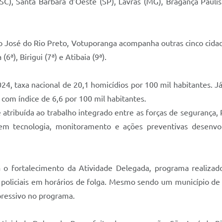
), Santa Bárbara d’Oeste (SP), Lavras (MG), Bragança Paulista 
o José do Rio Preto, Votuporanga acompanha outras cinco cidade
(6ª), Birigui (7ª) e Atibaia (9ª).
024, taxa nacional de 20,1 homicídios por 100 mil habitantes.
, com índice de 6,6 por 100 mil habitantes.
tribuída ao trabalho integrado entre as forças de segurança, Polí
 em tecnologia, monitoramento e ações preventivas desenvol
tá o fortalecimento da Atividade Delegada, programa realizad
de policiais em horários de folga. Mesmo sendo um município 
ressivo no programa.