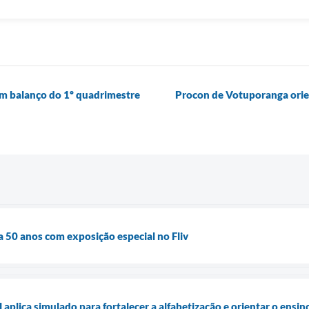
am balanço do 1º quadrimestre
Procon de Votuporanga ori
50 anos com exposição especial no Fliv
plica simulado para fortalecer a alfabetização e orientar o ensin