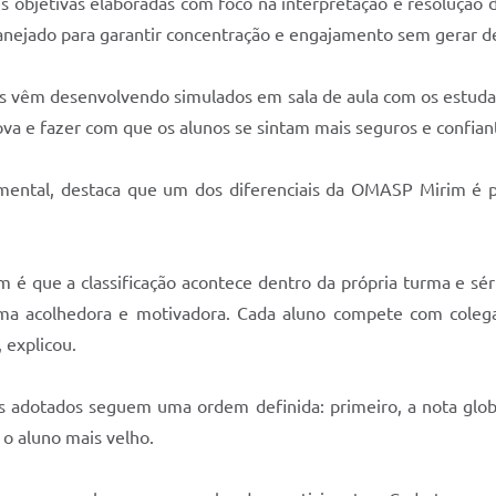
s objetivas elaboradas com foco na interpretação e resolução 
planejado para garantir concentração e engajamento sem gerar d
ores vêm desenvolvendo simulados em sala de aula com os estu
va e fazer com que os alunos se sintam mais seguros e confiant
amental, destaca que um dos diferenciais da OMASP Mirim é
 que a classificação acontece dentro da própria turma e série
orma acolhedora e motivadora. Cada aluno compete com coleg
 explicou.
s adotados seguem uma ordem definida: primeiro, a nota globa
o o aluno mais velho.