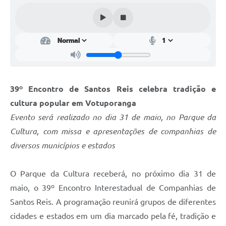
Perguntas Frequentes
Transparência
Audiências Públicas
Editais
39º Encontro de Santos Reis celebra tradição e
Links
cultura popular em Votuporanga
Telefones Úteis
Evento será realizado no dia 31 de maio, no Parque da
Cultura, com missa e apresentações de companhias de
Emprega
diversos municípios e estados
Agenda
O Parque da Cultura receberá, no próximo dia 31 de
Contato
maio, o 39º Encontro Interestadual de Companhias de
Santos Reis. A programação reunirá grupos de diferentes
cidades e estados em um dia marcado pela fé, tradição e