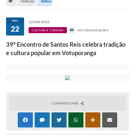
Notícias
Notícia
A História
Galeria de Fotos
MAI
22 MAI 2026
22
Notícias
CULTURA E TURISMO
465 VISUALIZAÇÕES
SIC
39º Encontro de Santos Reis celebra tradição
Diário Oficial
e cultura popular em Votuporanga
Prestação de Contas
Conselhos Municipais
Concursos
Arquivos para Download
COMPARTILHAR
Ouvidoria
Contas Públicas
Legislação