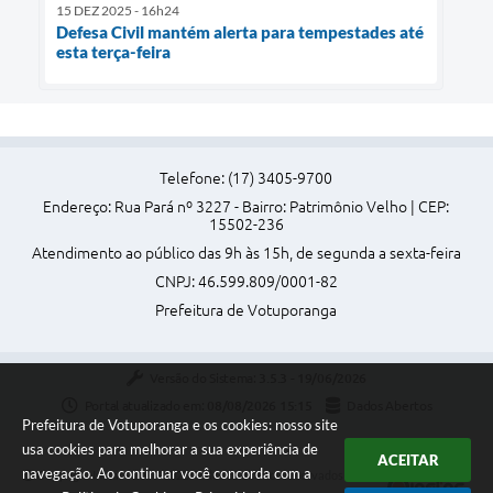
15 DEZ 2025 - 16h24
Defesa Civil mantém alerta para tempestades até
esta terça-feira
Telefone: (17) 3405-9700
Endereço: Rua Pará nº 3227 - Bairro: Patrimônio Velho | CEP:
15502-236
Atendimento ao público das 9h às 15h, de segunda a sexta-feira
CNPJ: 46.599.809/0001-82
Prefeitura de Votuporanga
Versão do Sistema:
3.5.3 - 19/06/2026
Portal atualizado em:
08/08/2026 15:15
Dados Abertos
Prefeitura de Votuporanga e os cookies: nosso site
usa cookies para melhorar a sua experiência de
ACEITAR
navegação. Ao continuar você concorda com a
Copyright Instar - 2006-2026. Todos os direitos reservados -