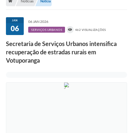
Notícias
Notícia
A História
Galeria de Fotos
JAN
06 JAN 2026
06
Notícias
SERVIÇOS URBANOS
462 VISUALIZAÇÕES
SIC
Secretaria de Serviços Urbanos intensifica
Diário Oficial
recuperação de estradas rurais em
Votuporanga
Prestação de Contas
Conselhos Municipais
Concursos
Arquivos para Download
Ouvidoria
Contas Públicas
Legislação