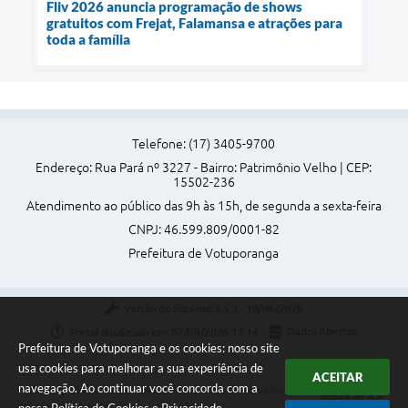
Fliv 2026 anuncia programação de shows
gratuitos com Frejat, Falamansa e atrações para
toda a família
Telefone: (17) 3405-9700
Endereço: Rua Pará nº 3227 - Bairro: Patrimônio Velho | CEP:
15502-236
Atendimento ao público das 9h às 15h, de segunda a sexta-feira
CNPJ: 46.599.809/0001-82
Prefeitura de Votuporanga
Versão do Sistema:
3.5.3 - 19/06/2026
Portal atualizado em:
07/08/2026 11:14
Dados Abertos
Prefeitura de Votuporanga e os cookies: nosso site
usa cookies para melhorar a sua experiência de
ACEITAR
navegação. Ao continuar você concorda com a
Copyright Instar - 2006-2026. Todos os direitos reservados -