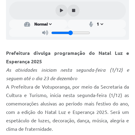
Perguntas Frequentes
Transparência
Audiências Públicas
Editais
Prefeitura divulga programação do Natal Luz e
Links
Esperança 2025
Telefones Úteis
As atividades iniciam nesta segunda-feira (1/12) e
seguem até o dia 23 de dezembro
Emprega
A Prefeitura de Votuporanga, por meio da Secretaria da
Agenda
Cultura e Turismo, inicia nesta segunda-feira (1/12) as
comemorações alusivas ao período mais festivo do ano,
Contato
com a edição do Natal Luz e Esperança 2025. Será um
espetáculo de luzes, decoração, dança, música, alegria e
clima de fraternidade.