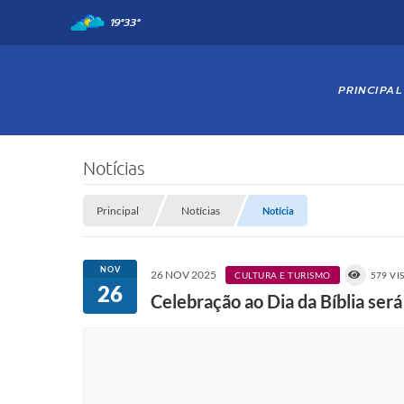
19°
33°
PRINCIPAL
Notícias
Principal
Notícias
Notícia
NOV
26 NOV 2025
CULTURA E TURISMO
579 VI
26
Celebração ao Dia da Bíblia se