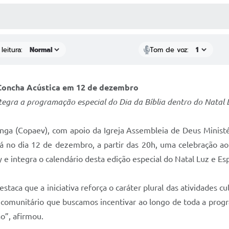
 MÍDIAS
RECEBA NOTÍCIAS
leitura:
Tom de voz:
a Concha Acústica em 12 de dezembro
ntegra a programação especial do Dia da Bíblia dentro do Natal
ga (Copaev), com apoio da Igreja Assembleia de Deus Ministé
rá no dia 12 de dezembro, a partir das 20h, uma celebração a
y e integra o calendário desta edição especial do Natal Luz e E
estaca que a iniciativa reforça o caráter plural das atividades cu
nto comunitário que buscamos incentivar ao longo de toda a p
ão”, afirmou.