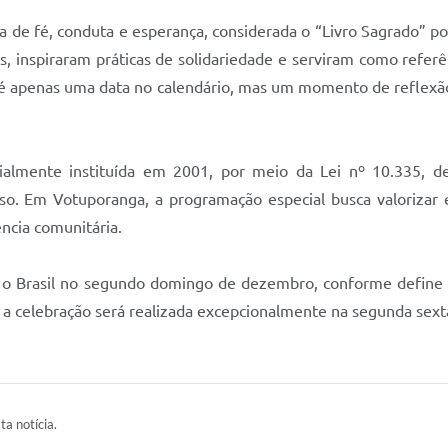
ia de fé, conduta e esperança, considerada o “Livro Sagrado” p
, inspiraram práticas de solidariedade e serviram como refer
o é apenas uma data no calendário, mas um momento de reflexão 
icialmente instituída em 2001, por meio da Lei nº 10.335,
o. Em Votuporanga, a programação especial busca valorizar ess
ncia comunitária.
o o Brasil no segundo domingo de dezembro, conforme define a
 a celebração será realizada excepcionalmente na segunda sext
ta notícia.