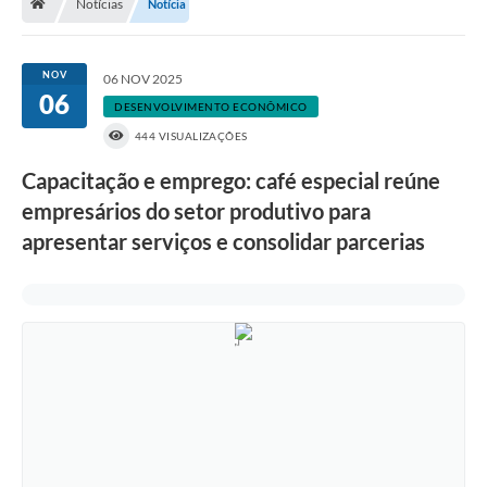
Notícias
Notícia
A História
Galeria de Fotos
NOV
06 NOV 2025
06
Notícias
DESENVOLVIMENTO ECONÔMICO
444 VISUALIZAÇÕES
SIC
Capacitação e emprego: café especial reúne
Diário Oficial
empresários do setor produtivo para
Prestação de Contas
apresentar serviços e consolidar parcerias
Conselhos Municipais
Concursos
Arquivos para Download
Ouvidoria
Contas Públicas
Legislação