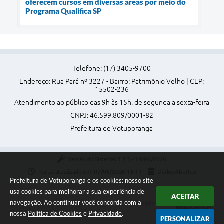
oferecem cursos em diversas áreas por meio do
Programa Qualifica SP
Telefone: (17) 3405-9700
Endereço: Rua Pará nº 3227 - Bairro: Patrimônio Velho | CEP:
15502-236
Atendimento ao público das 9h às 15h, de segunda a sexta-feira
CNPJ: 46.599.809/0001-82
Prefeitura de Votuporanga
Versão do Sistema:
3.5.3 - 19/06/2026
Portal atualizado em:
07/08/2026 16:11
Dados Abertos
Prefeitura de Votuporanga e os cookies: nosso site
usa cookies para melhorar a sua experiência de
ACEITAR
navegação. Ao continuar você concorda com a
Copyright Instar - 2006-2026. Todos os direitos reservados -
nossa
Política de Cookies
e
Privacidade
.
Instar Tecnologia
PERSONALIZAR