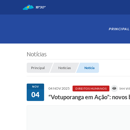
18°
30°
PRINCIPAL
Notícias
Principal
Notícias
Notícia
NOV
04 NOV 2025
DIREITOS HUMANOS
544 VI
04
“Votuporanga em Ação”: novos b