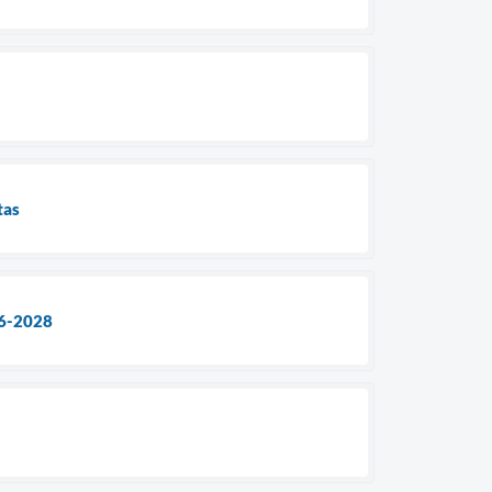
tas
26-2028