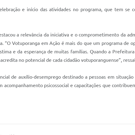
elebração e início das atividades no programa, que tem se
estacou a relevância da iniciativa e o comprometimento da adm
ia. “O Votuporanga em Ação é mais do que um programa de op
estima e da esperança de muitas famílias. Quando a Prefeitur
acredita no potencial de cada cidadão votuporanguense”, ressal
l de auxílio-desemprego destinado a pessoas em situação de v
 acompanhamento psicossocial e capacitações que contribuem p