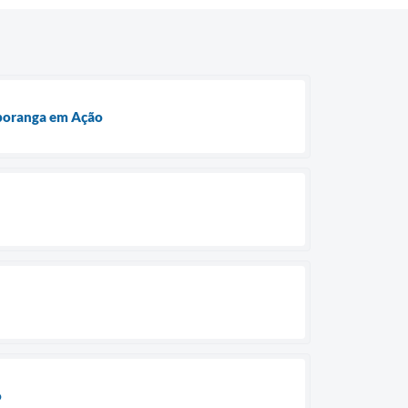
uporanga em Ação
o