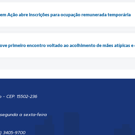
m Ação abre inscrições para ocupação remunerada temporária
ve primeiro encontro voltado ao acolhimento de mães atípicas e
o - CEP: 15502-236
 segunda a sexta-feira
7) 3405-9700