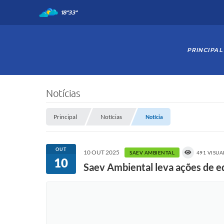
18°
33°
PRINCIPAL
Notícias
Principal
Notícias
Notícia
OUT
10 OUT 2025
SAEV AMBIENTAL
491 VISUA
10
Saev Ambiental leva ações de e