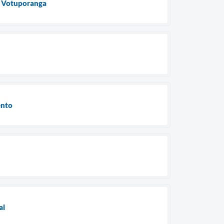
e Votuporanga
ento
al