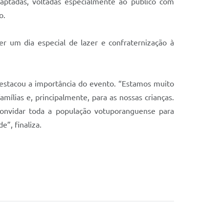
aptadas, voltadas especialmente ao público com
o.
er um dia especial de lazer e confraternização à
destacou a importância do evento. “Estamos muito
ílias e, principalmente, para as nossas crianças.
 convidar toda a população votuporanguense para
e”, finaliza.