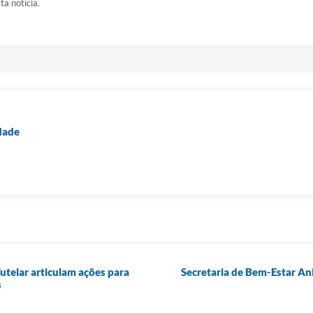
ta notícia.
dade
utelar articulam ações para
Secretaria de Bem-Estar Ani
s