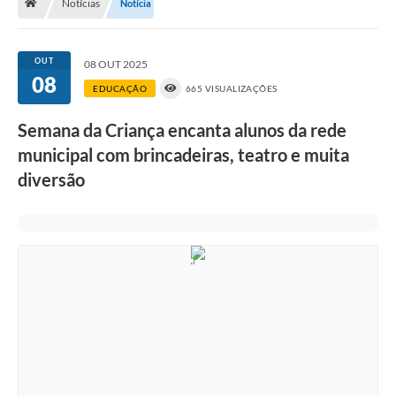
Notícias
Notícia
A História
Galeria de Fotos
OUT
08 OUT 2025
08
Notícias
EDUCAÇÃO
665 VISUALIZAÇÕES
SIC
Semana da Criança encanta alunos da rede
Diário Oficial
municipal com brincadeiras, teatro e muita
diversão
Prestação de Contas
Conselhos Municipais
Concursos
Arquivos para Download
Ouvidoria
Contas Públicas
Legislação