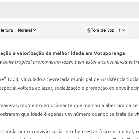
 MÍDIAS
RECEBA NOTÍCIAS
leitura:
Tom de voz:
ração e valorização da melhor idade em Votuporanga
e baile tropical promoveram lazer, bem-estar e convivência entre
” (CCI), vinculado à Secretaria Municipal de Assistência Socia
ecial voltada ao lazer, socialização e promoção do envelhecim
Primaveras, momento emocionante que marcou a abertura da se
s mostraram que idade é apenas um número quando se trata de v
stimularam o convívio social e o bem-estar físico e mental, 