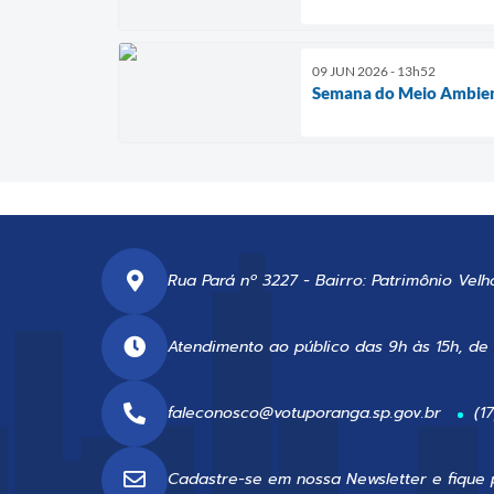
09 JUN 2026 - 13h52
Semana do Meio Ambient
Rua Pará nº 3227 - Bairro: Patrimônio Velh
Atendimento ao público das 9h às 15h, de
faleconosco@votuporanga.sp.gov.br
(1
Cadastre-se em nossa
Newsletter
e fique 