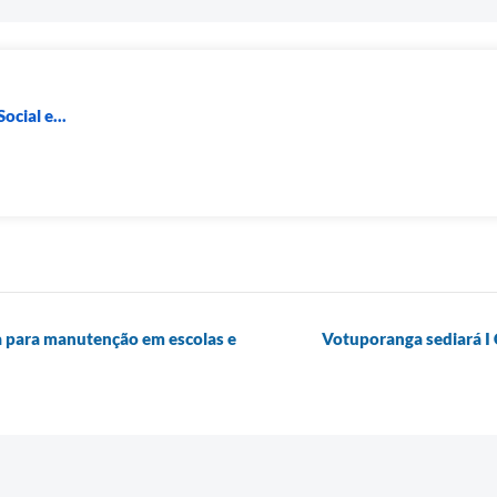
ocial e...
a para manutenção em escolas e
Votuporanga sediará I 