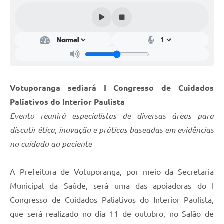
Perguntas Frequentes
Transparência
Audiências Públicas
Editais
Votuporanga sediará I Congresso de Cuidados
Links
Paliativos do Interior Paulista
Telefones Úteis
Evento reunirá especialistas de diversas áreas para
discutir ética, inovação e práticas baseadas em evidências
Emprega
no cuidado ao paciente
Agenda
A Prefeitura de Votuporanga, por meio da Secretaria
Contato
Municipal da Saúde, será uma das apoiadoras do I
Congresso de Cuidados Paliativos do Interior Paulista,
que será realizado no dia 11 de outubro, no Salão de