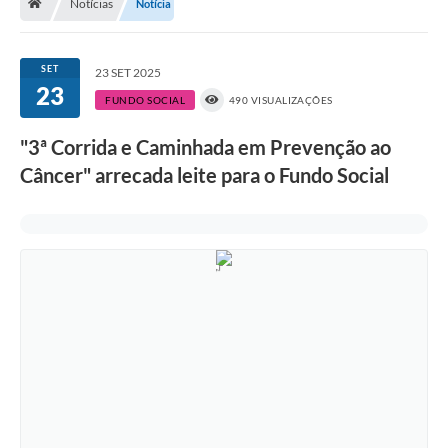
Notícias
Notícia
A História
Galeria de Fotos
SET
23 SET 2025
23
Notícias
FUNDO SOCIAL
490 VISUALIZAÇÕES
SIC
"3ª Corrida e Caminhada em Prevenção ao
Diário Oficial
Câncer" arrecada leite para o Fundo Social
Prestação de Contas
Conselhos Municipais
Concursos
Arquivos para Download
Ouvidoria
Contas Públicas
Legislação