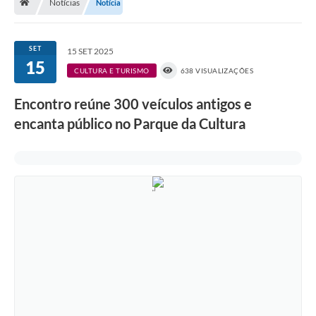
Notícias
Notícia
A História
Galeria de Fotos
SET
15 SET 2025
15
Notícias
CULTURA E TURISMO
638 VISUALIZAÇÕES
SIC
Encontro reúne 300 veículos antigos e
Diário Oficial
encanta público no Parque da Cultura
Prestação de Contas
Conselhos Municipais
Concursos
Arquivos para Download
Ouvidoria
Contas Públicas
Legislação