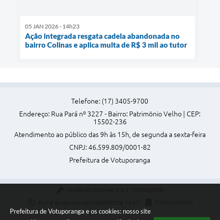
05 JAN 2026 - 14h23
Ação integrada resgata cadela abandonada no
bairro Colinas e aplica multa de R$ 3 mil ao tutor
Telefone: (17) 3405-9700
Endereço: Rua Pará nº 3227 - Bairro: Patrimônio Velho | CEP:
15502-236
Atendimento ao público das 9h às 15h, de segunda a sexta-feira
CNPJ: 46.599.809/0001-82
Prefeitura de Votuporanga
Versão do Sistema:
3.5.3 - 19/06/2026
Portal atualizado em:
08/08/2026 15:15
Dados Abertos
Prefeitura de Votuporanga e os cookies: nosso site