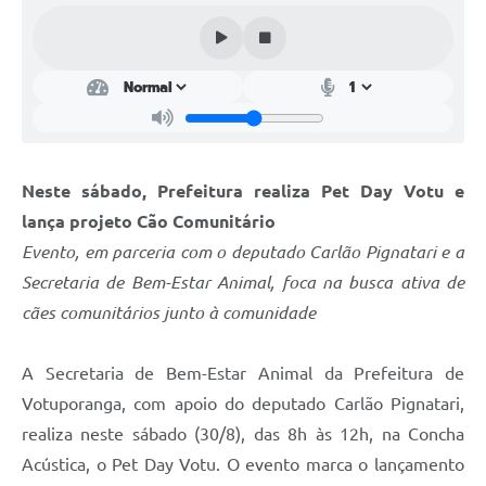
Perguntas Frequentes
Transparência
Audiências Públicas
Editais
Neste sábado, Prefeitura realiza Pet Day Votu e
Links
lança projeto Cão Comunitário
Telefones Úteis
Evento, em parceria com o deputado Carlão Pignatari e a
Secretaria de Bem-Estar Animal, foca na busca ativa de
Emprega
cães comunitários junto à comunidade
Agenda
A Secretaria de Bem-Estar Animal da Prefeitura de
Contato
Votuporanga, com apoio do deputado Carlão Pignatari,
realiza neste sábado (30/8), das 8h às 12h, na Concha
Acústica, o Pet Day Votu. O evento marca o lançamento