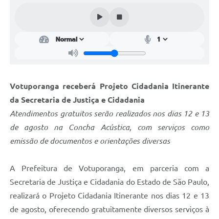
Perguntas Frequentes
Transparência
Audiências Públicas
Editais
Votuporanga receberá Projeto Cidadania Itinerante
Links
da Secretaria de Justiça e Cidadania
Telefones Úteis
Atendimentos gratuitos serão realizados nos dias 12 e 13
de agosto na Concha Acústica, com serviços como
Emprega
emissão de documentos e orientações diversas
Agenda
A Prefeitura de Votuporanga, em parceria com a
Contato
Secretaria de Justiça e Cidadania do Estado de São Paulo,
realizará o Projeto Cidadania Itinerante nos dias 12 e 13
de agosto, oferecendo gratuitamente diversos serviços à