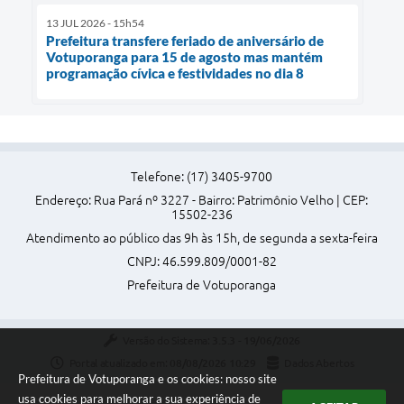
13 JUL 2026 - 15h54
Prefeitura transfere feriado de aniversário de
Votuporanga para 15 de agosto mas mantém
programação cívica e festividades no dia 8
Telefone: (17) 3405-9700
Endereço: Rua Pará nº 3227 - Bairro: Patrimônio Velho | CEP:
15502-236
Atendimento ao público das 9h às 15h, de segunda a sexta-feira
CNPJ: 46.599.809/0001-82
Prefeitura de Votuporanga
Versão do Sistema:
3.5.3 - 19/06/2026
Portal atualizado em:
08/08/2026 10:29
Dados Abertos
Prefeitura de Votuporanga e os cookies: nosso site
usa cookies para melhorar a sua experiência de