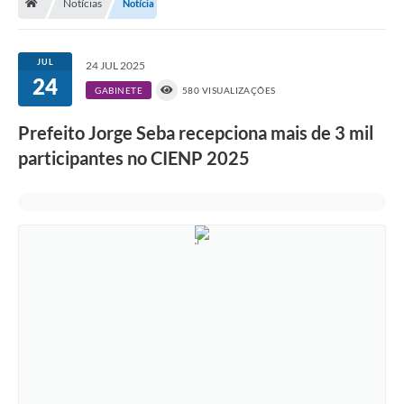
Notícias
Notícia
A História
Galeria de Fotos
JUL
24 JUL 2025
24
Notícias
GABINETE
580 VISUALIZAÇÕES
SIC
Prefeito Jorge Seba recepciona mais de 3 mil
Diário Oficial
participantes no CIENP 2025
Prestação de Contas
Conselhos Municipais
Concursos
Arquivos para Download
Ouvidoria
Contas Públicas
Legislação