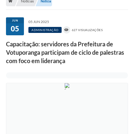
Notícias
Notícia
A História
Galeria de Fotos
JUN
05 JUN 2025
05
Notícias
ADMINISTRAÇÃO
627 VISUALIZAÇÕES
SIC
Capacitação: servidores da Prefeitura de
Diário Oficial
Votuporanga participam de ciclo de palestras
com foco em liderança
Prestação de Contas
Conselhos Municipais
Concursos
Arquivos para Download
Ouvidoria
Contas Públicas
Legislação