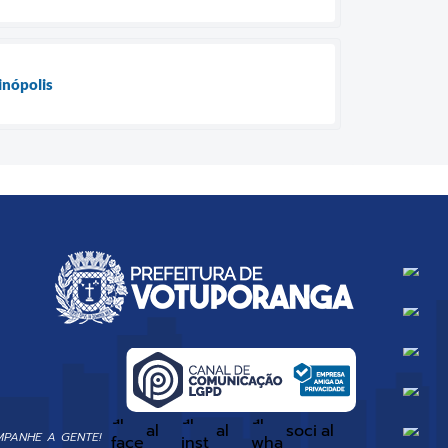
inópolis
PANHE A GENTE!