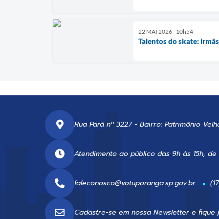
22 MAI 2026 - 10h54
Talentos do skate: irmã
Rua Pará nº 3227 - Bairro: Patrimônio Velh
Atendimento ao público das 9h às 15h, de
faleconosco@votuporanga.sp.gov.br
(1
Cadastre-se em nossa
Newsletter
e fique 