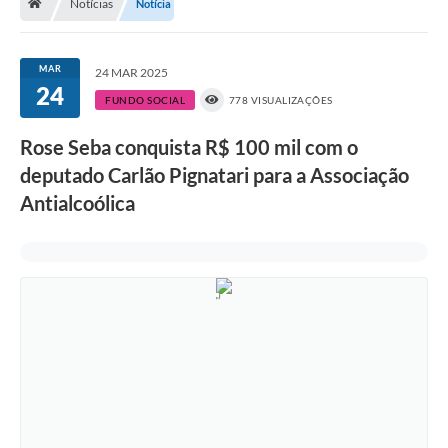
Notícias
Notícia
A História
Galeria de Fotos
MAR
24 MAR 2025
24
Notícias
FUNDO SOCIAL
778 VISUALIZAÇÕES
SIC
Rose Seba conquista R$ 100 mil com o
Diário Oficial
deputado Carlão Pignatari para a Associação
Antialcoólica
Prestação de Contas
Conselhos Municipais
Concursos
Arquivos para Download
Ouvidoria
Contas Públicas
Legislação