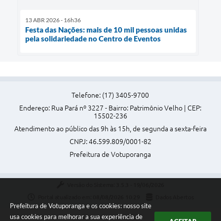
13 ABR 2026 - 16h36
Festa das Nações: mais de 10 mil pessoas unidas
pela solidariedade no Centro de Eventos
Telefone: (17) 3405-9700
Endereço: Rua Pará nº 3227 - Bairro: Patrimônio Velho | CEP:
15502-236
Atendimento ao público das 9h às 15h, de segunda a sexta-feira
CNPJ: 46.599.809/0001-82
Prefeitura de Votuporanga
Versão do Sistema:
3.5.3 - 19/06/2026
Portal atualizado em:
08/08/2026 10:29
Dados Abertos
Prefeitura de Votuporanga e os cookies: nosso site
usa cookies para melhorar a sua experiência de