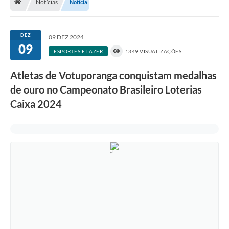
Notícias
Notícia
A História
Galeria de Fotos
DEZ
09 DEZ 2024
09
Notícias
ESPORTES E LAZER
1349 VISUALIZAÇÕES
SIC
Atletas de Votuporanga conquistam medalhas
Diário Oficial
de ouro no Campeonato Brasileiro Loterias
Caixa 2024
Prestação de Contas
Conselhos Municipais
Concursos
Arquivos para Download
Ouvidoria
Contas Públicas
Legislação