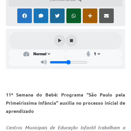
Perguntas Frequentes
Transparência
Audiências Públicas
Editais
Links
Telefones Úteis
Emprega
Agenda
11ª Semana do Bebê: Programa "São Paulo pela
Contato
Primeiríssima Infância" auxilia no processo inicial de
aprendizado
Centros Municipais de Educação Infantil trabalham a