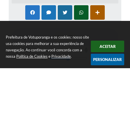
Prefeitura de Votuporanga e os cookies: nosso site
usa cookies para melhorar a sua experiência de
ACEITAR
navegação. Ao continuar você concorda com a
nossa
Política de Cookies
e
Privacidade
.
PERSONALIZAR
Telefone: (17) 3405-9700
Endereço: Rua Pará nº 3227 - Bairro: Patrimônio Velho | CEP:
15502-236
Atendimento ao público das 9h às 15h, de segunda a sexta-feira
CNPJ: 46.599.809/0001-82
Prefeitura de Votuporanga