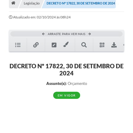
A História
Legislação
DECRETO Nº 17822, 30 DE SETEMBRO DE 2024
Galeria de Fotos
Atualizado em: 02/10/2024 às 08h24
Notícias
ARRASTE PARA VER MAIS
SIC
Diário Oficial
Prestação de Contas
DECRETO Nº 17822, 30 DE SETEMBRO DE
2024
Conselhos Municipais
Assunto(s):
Orçamento
Concursos
EM VIGOR
Arquivos para Download
Ouvidoria
Contas Públicas
Legislação