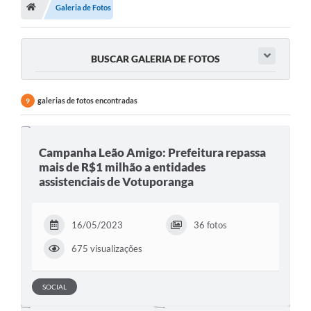
A História
Galeria de Fotos
Galeria de Fotos
BUSCAR GALERIA DE FOTOS
Notícias
SIC
galerias de fotos encontradas
9
Diário Oficial
Prestação de Contas
Campanha Leão Amigo: Prefeitura repassa
mais de R$1 milhão a entidades
Conselhos Municipais
assistenciais de Votuporanga
Concursos
Arquivos para Download
16/05/2023
36 fotos
675 visualizações
Ouvidoria
Contas Públicas
SOCIAL
Legislação