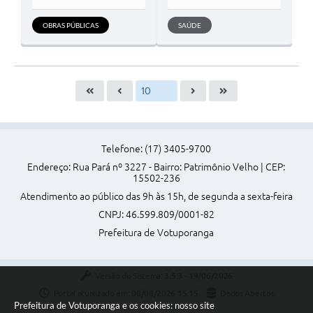
OBRAS PÚBLICAS
SAÚDE
Telefone: (17) 3405-9700
Endereço: Rua Pará nº 3227 - Bairro: Patrimônio Velho | CEP:
15502-236
Atendimento ao público das 9h às 15h, de segunda a sexta-feira
CNPJ: 46.599.809/0001-82
Prefeitura de Votuporanga
Versão do Sistema:
3.5.3 - 19/06/2026
Portal atualizado em:
08/08/2026 15:15
Dados Abertos
Prefeitura de Votuporanga e os cookies: nosso site