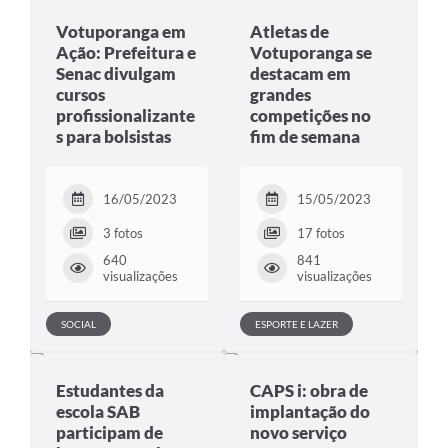
Votuporanga em
Atletas de
Perguntas Frequentes
Ação: Prefeitura e
Votuporanga se
Transparência
Senac divulgam
destacam em
cursos
grandes
Audiências Públicas
profissionalizante
competições no
s para bolsistas
fim de semana
Editais
Links
16/05/2023
15/05/2023
Telefones Úteis
3 fotos
17 fotos
640
841
Emprega
visualizações
visualizações
Agenda
SOCIAL
ESPORTE E LAZER
Contato
Estudantes da
CAPS i: obra de
escola SAB
implantação do
participam de
novo serviço