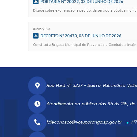
PORTARIA Nº 20022, 03 DE JUNHO DE 2026
Dispõe sobre exoneração, a pedido, da servidora pública munici
03/06/2026
DECRETO Nº 20470, 03 DE JUNHO DE 2026
Constitui a Brigada Municipal de Prevenção e Combate a Incê
Rua Pará nº 3227 - Bairro: Patrimônio Velh
Atendimento ao público das 9h às 15h, de
faleconosco@votuporanga.sp.gov.br
(1