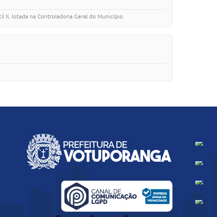
 II, lotada na Controladoria Geral do Município