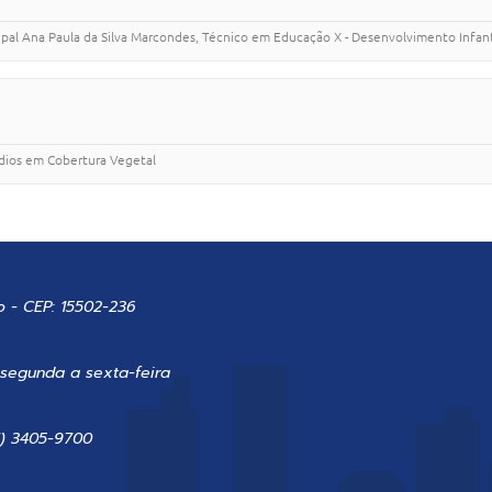
pal Ana Paula da Silva Marcondes, Técnico em Educação X - Desenvolvimento Infantil
ndios em Cobertura Vegetal
o - CEP: 15502-236
 segunda a sexta-feira
7) 3405-9700