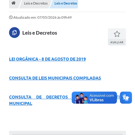
A História
Leis e Decretos
Leis e Decretos
Galeria de Fotos
Atualizado em: 07/05/2026 às 09h49
Notícias
Leis e Decretos
SIC
AVALIAR
Diário Oficial
LEI ORGÂNICA - 8 DE AGOSTO DE 2019
Prestação de Contas
Conselhos Municipais
CONSULTA DE LEIS MUNICIPAIS COMPILADAS
Concursos
CONSULTA DE DECRETOS DO PODER EXECUTIVO
Arquivos para Download
MUNICIPAL
Ouvidoria
Contas Públicas
Legislação